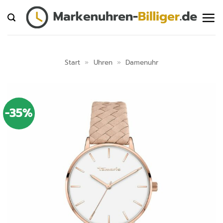
Zum
Inhalt
springen
Start
»
Uhren
»
Damenuhr
-35%