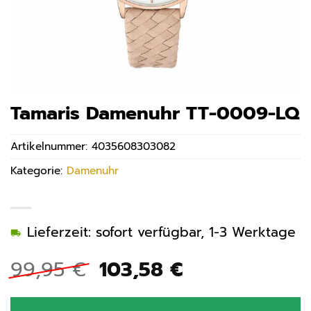
Tamaris Damenuhr TT-0009-LQ
Artikelnummer:
4035608303082
Kategorie:
Damenuhr
Lieferzeit: sofort verfügbar, 1-3 Werktage
Ursprünglicher
Aktueller
99,95
€
103,58
€
Preis
Preis
war:
ist: