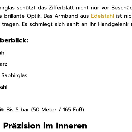
hirglas schützt das Zifferblatt nicht nur vor Besch
ne brillante Optik. Das Armband aus
Edelstahl
ist ni
ragen. Es schmiegt sich sanft an Ihr Handgelenk u
Überblick:
ahl
arz
 Saphirglas
ahl
t:
Bis 5 bar (50 Meter / 165 Fuß)
 Präzision im Inneren