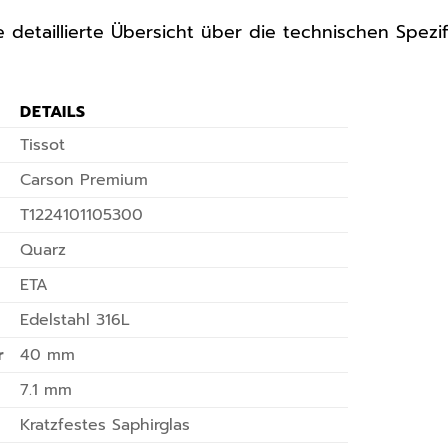
ne detaillierte Übersicht über die technischen Spez
DETAILS
Tissot
Carson Premium
T1224101105300
Quarz
ETA
Edelstahl 316L
r
40 mm
7.1 mm
Kratzfestes Saphirglas