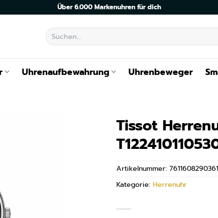
Über 6.000 Markenuhren für dich
Suchen
nach:
r
Uhrenaufbewahrung
Uhrenbeweger
Sm
Tissot Herren
T12241011053
Artikelnummer:
761160829036
Kategorie:
Herrenuhr