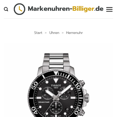
Zum
Inhalt
springen
Start
»
Uhren
»
Herrenuhr