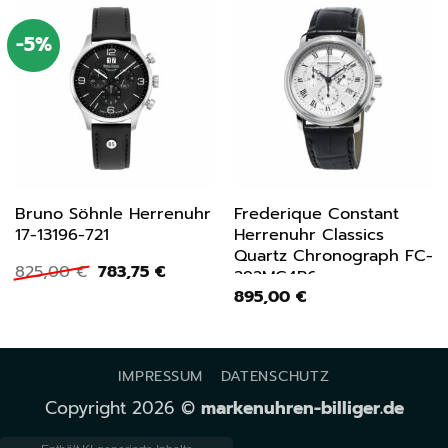
-5%
Bruno Söhnle Herrenuhr
Frederique Constant
17-13196-721
Herrenuhr Classics
Quartz Chronograph FC-
Ursprünglicher
Aktueller
825,00
€
783,75
€
292MC4P6
Preis
Preis
895,00
€
war:
ist:
825,00 €
783,75 €.
IMPRESSUM
DATENSCHUTZ
Copyright 2026 ©
markenuhren-billiger.de