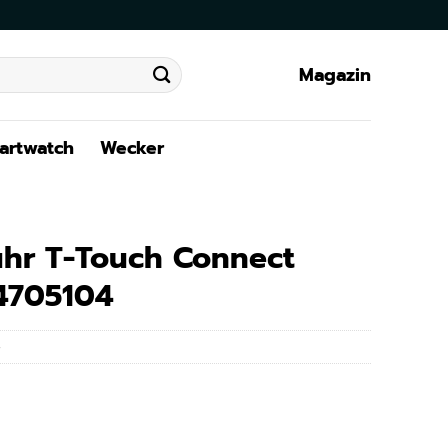
Magazin
artwatch
Wecker
uhr T-Touch Connect
04705104