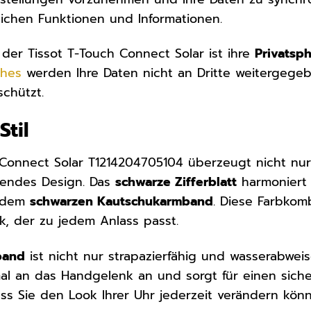
zlichen Funktionen und Informationen.
l der Tissot T-Touch Connect Solar ist ihre
Privatsp
ches
werden Ihre Daten nicht an Dritte weitergege
schützt.
til
 Connect Solar T1214204705104 überzeugt nicht nur
hendes Design. Das
schwarze Zifferblatt
harmoniert
 dem
schwarzen Kautschukarmband
. Diese Farbkom
, der zu jedem Anlass passt.
band
ist nicht nur strapazierfähig und wasserabwe
mal an das Handgelenk an und sorgt für einen sich
ss Sie den Look Ihrer Uhr jederzeit verändern kön