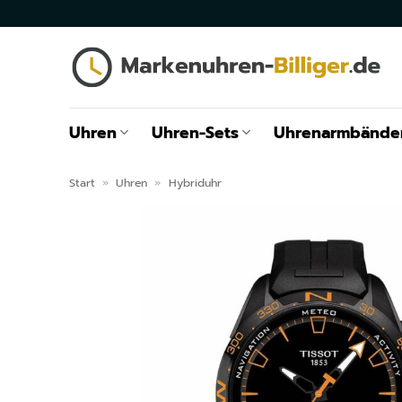
Zum
Inhalt
springen
Uhren
Uhren-Sets
Uhrenarmbände
Start
»
Uhren
»
Hybriduhr