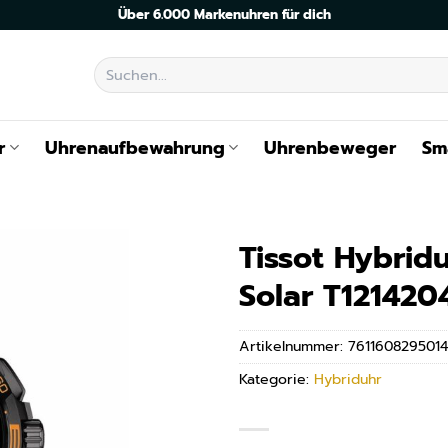
Über 6.000 Markenuhren für dich
Suchen
nach:
r
Uhrenaufbewahrung
Uhrenbeweger
Sm
Tissot Hybrid
Solar T12142
Artikelnummer:
7611608295014
Kategorie:
Hybriduhr