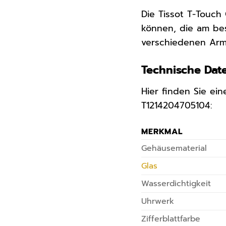
Die Tissot T-Touch
können, die am bes
verschiedenen Armb
Technische Dat
Hier finden Sie ei
T1214204705104:
MERKMAL
Gehäusematerial
Glas
Wasserdichtigkeit
Uhrwerk
Zifferblattfarbe