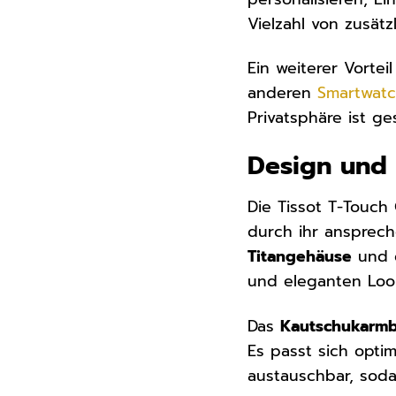
Vielzahl von zusät
Ein weiterer Vortei
anderen
Smartwat
Privatsphäre ist ge
Design und S
Die Tissot T-Touch
durch ihr ansprec
Titangehäuse
und
und eleganten Look
Das
Kautschukarm
Es passt sich opti
austauschbar, soda