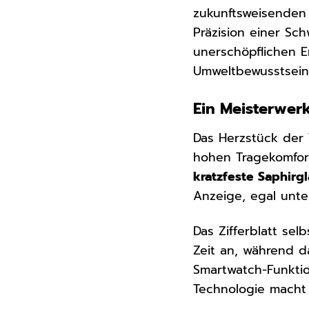
zukunftsweisenden
Präzision einer Sc
unerschöpflichen En
Umweltbewusstsein
Ein Meisterwer
Das Herzstück der 
hohen Tragekomfort
kratzfeste Saphirgl
Anzeige, egal unt
Das Zifferblatt sel
Zeit an, während 
Smartwatch-Funktio
Technologie macht 