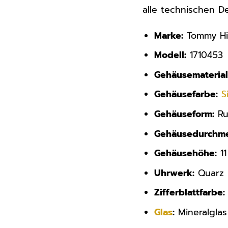
alle technischen D
Marke:
Tommy Hil
Modell:
1710453
Gehäusematerial
Gehäusefarbe:
S
Gehäuseform:
Ru
Gehäusedurchme
Gehäusehöhe:
1
Uhrwerk:
Quarz
Zifferblattfarbe:
Glas
:
Mineralglas