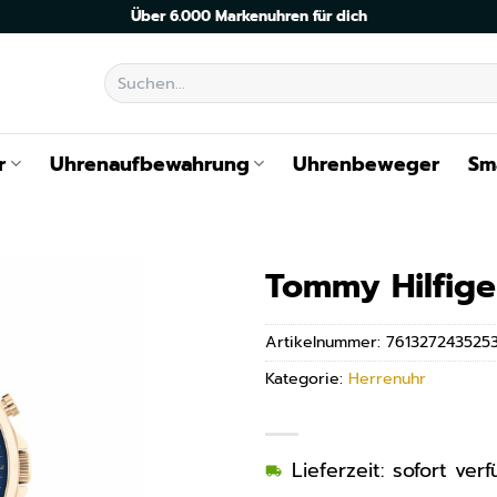
Über 6.000 Markenuhren für dich
Suchen
nach:
r
Uhrenaufbewahrung
Uhrenbeweger
Sm
Tommy Hilfige
Artikelnummer:
761327243525
Kategorie:
Herrenuhr
Lieferzeit: sofort ve