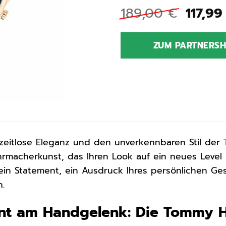
Urspr
189,00
€
117,9
Preis
war:
ZUM PARTNERS
189,0
zeitlose Eleganz und den unverkennbaren Stil der
rmacherkunst, das Ihren Look auf ein neues Level
t ein Statement, ein Ausdruck Ihres persönlichen G
n.
nt am Handgelenk: Die Tommy Hi