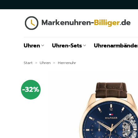
Zum
Inhalt
springen
Uhren
Uhren-Sets
Uhrenarmbände
Start
»
Uhren
»
Herrenuhr
-32%