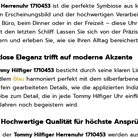
 Herrenuhr 1710453
ist die perfekte Symbiose aus 
n Erscheinungsbild und der hochwertigen Verarbeit
Büro, beim Dinner oder in der Freizeit – diese Uhr 
fit den letzten Schliff. Lassen Sie sich von der P
rn und erleben Sie, wie sie Ihren Alltag bereichert
tlose Eleganz trifft auf moderne Akzente
mmy Hilfiger 1710453
besticht durch seine klaren L
edlem
Blau
harmoniert perfekt mit dem silberfarbe
fein gearbeiteten Details, wie die applizierten In
e zum Detail, die in jede Tommy Hilfiger Uhr einfließ
 Jahren noch begeistern wird.
: Hochwertige Qualität für höchste Anspr
g der
Tommy Hilfiger Herrenuhr 1710453
werden auss