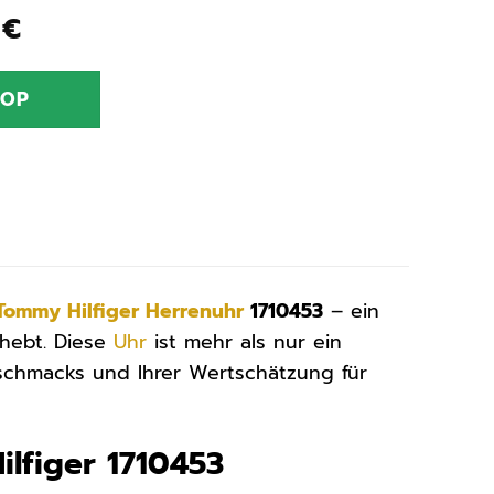
ünglicher
Aktueller
9
€
Preis
ist:
HOP
0 €
117,99 €.
Tommy Hilfiger
Herrenuhr
1710453
– ein
 hebt. Diese
Uhr
ist mehr als nur ein
eschmacks und Ihrer Wertschätzung für
lfiger 1710453