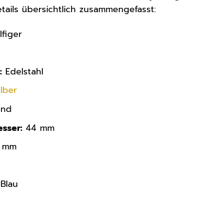
etails übersichtlich zusammengefasst:
figer
:
Edelstahl
ilber
nd
sser:
44 mm
1 mm
Blau