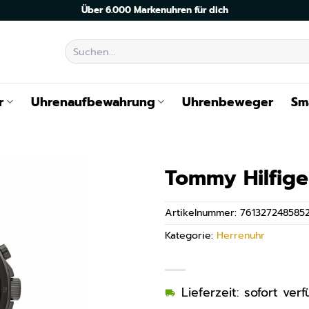
Über 6.000 Markenuhren für dich
Suchen
nach:
r
Uhrenaufbewahrung
Uhrenbeweger
Sm
Tommy Hilfig
Artikelnummer:
761327248585
Kategorie:
Herrenuhr
Lieferzeit: sofort ve