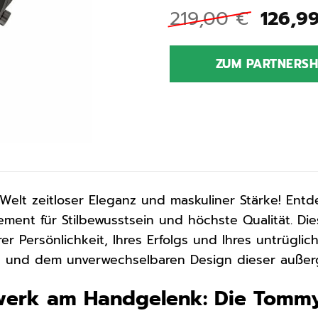
Urspr
219,00
€
126,9
Preis
war:
ZUM PARTNERS
219,0
Welt zeitloser Eleganz und maskuliner Stärke! Ent
ement für Stilbewusstsein und höchste Qualität. Di
rer Persönlichkeit, Ihres Erfolgs und Ihres untrügl
il und dem unverwechselbaren Design dieser außer
werk am Handgelenk: Die Tommy