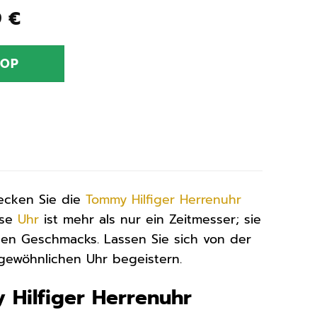
ünglicher
Aktueller
9
€
Preis
ist:
HOP
0 €
126,99 €.
decken Sie die
Tommy Hilfiger
Herrenuhr
ese
Uhr
ist mehr als nur ein Zeitmesser; sie
ichen Geschmacks. Lassen Sie sich von der
gewöhnlichen Uhr begeistern.
 Hilfiger Herrenuhr