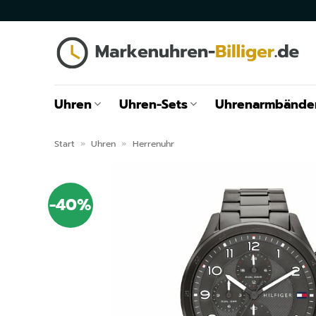
Zum
Inhalt
springen
Uhren
Uhren-Sets
Uhrenarmbände
Start
»
Uhren
»
Herrenuhr
-40%