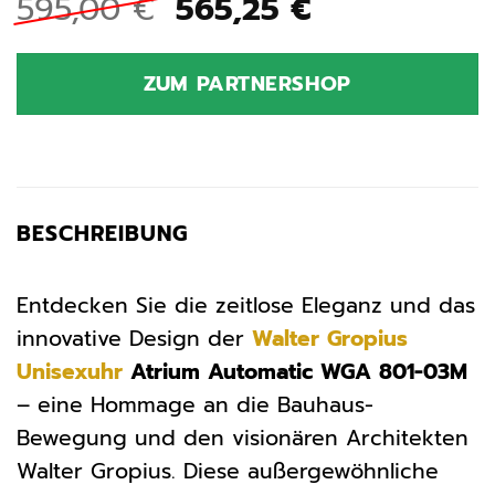
Ursprünglicher
Aktueller
595,00
€
565,25
€
Preis
Preis
war:
ist:
ZUM PARTNERSHOP
595,00 €
565,25 €.
BESCHREIBUNG
Entdecken Sie die zeitlose Eleganz und das
innovative Design der
Walter Gropius
Unisexuhr
Atrium Automatic WGA 801-03M
– eine Hommage an die Bauhaus-
Bewegung und den visionären Architekten
Walter Gropius. Diese außergewöhnliche