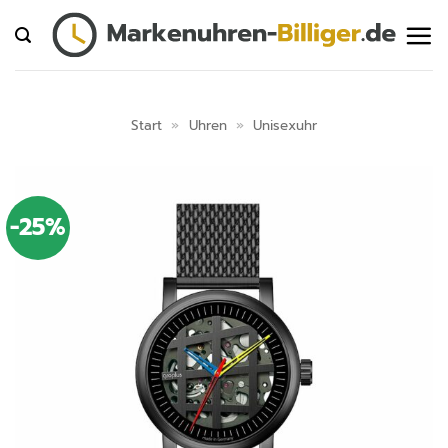
Zum
Inhalt
springen
Start
»
Uhren
»
Unisexuhr
-25%