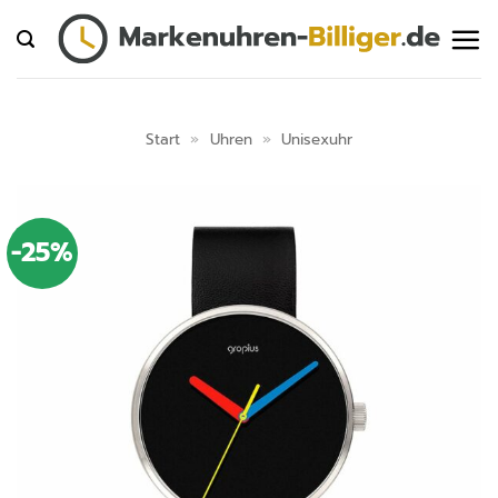
Zum
Inhalt
springen
Start
»
Uhren
»
Unisexuhr
-25%