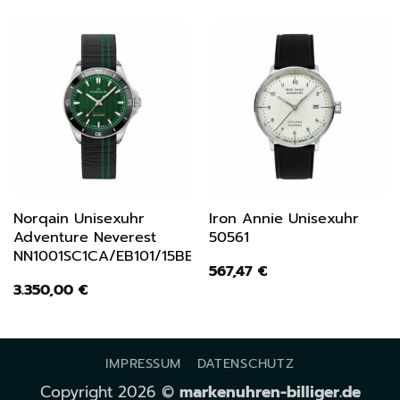
Norqain Unisexuhr
Iron Annie Unisexuhr
Adventure Neverest
50561
NN1001SC1CA/EB101/15BEF
567,47
€
3.350,00
€
IMPRESSUM
DATENSCHUTZ
Copyright 2026 ©
markenuhren-billiger.de