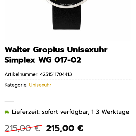
Walter Gropius Unisexuhr
Simplex WG 017-02
Artikelnummer:
4251511704413
Kategorie:
Unisexuhr
Lieferzeit: sofort verfügbar, 1-3 Werktage
Ursprünglicher
Aktueller
215,00
€
215,00
€