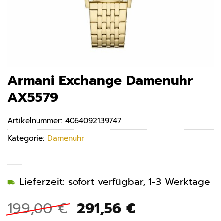
Armani Exchange Damenuhr
AX5579
Artikelnummer:
4064092139747
Kategorie:
Damenuhr
Lieferzeit: sofort verfügbar, 1-3 Werktage
Ursprünglicher
Aktueller
199,00
€
291,56
€