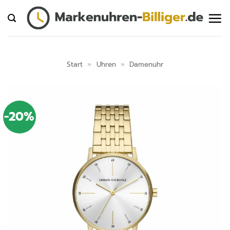
Zum
Inhalt
springen
Start
»
Uhren
»
Damenuhr
-20%