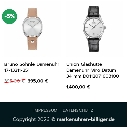
-5%
Bruno Söhnle Damenuhr
Union Glashütte
17-13211-251
Damenuhr Viro Datum
34 mm D0112071603100
Ursprünglicher
Aktueller
395,00
€
395,00
€
Preis
Preis
1.400,00
€
war:
ist:
395,00 €
395,00 €.
IMPRESSUM
DATENSCHUTZ
Copyright 2026 ©
markenuhren-billiger.de