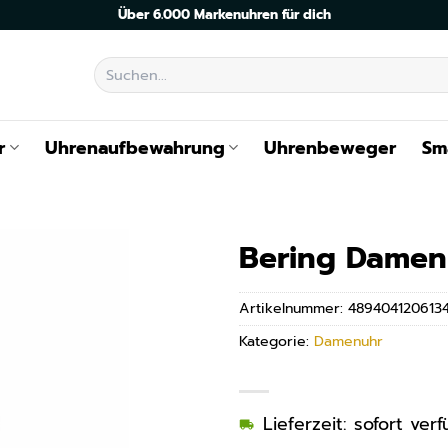
Über 6.000 Markenuhren für dich
Suchen
nach:
r
Uhrenaufbewahrung
Uhrenbeweger
Sm
Bering Damen
Artikelnummer:
489404120613
Kategorie:
Damenuhr
Lieferzeit: sofort ve