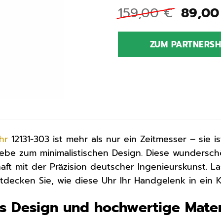
Urspr
159,00
€
89,0
Preis
war:
ZUM PARTNERS
159,0
hr
12131-303 ist mehr als nur ein Zeitmesser – sie is
iebe zum minimalistischen Design. Diese wundersc
aft mit der Präzision deutscher Ingenieurskunst. La
decken Sie, wie diese Uhr Ihr Handgelenk in ein 
es Design und hochwertige Mater