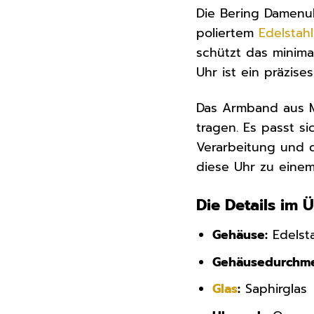
Die Bering Damenuh
poliertem
Edelstahl
schützt das minimal
Uhr ist ein präzise
Das Armband aus M
tragen. Es passt s
Verarbeitung und d
diese Uhr zu einem 
Die Details im 
Gehäuse:
Edelsta
Gehäusedurchme
Glas
:
Saphirglas