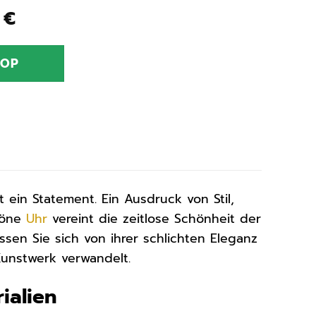
ünglicher
Aktueller
0
€
Preis
ist:
HOP
0 €
89,00 €.
t ein Statement. Ein Ausdruck von Stil,
höne
Uhr
vereint die zeitlose Schönheit der
ssen Sie sich von ihrer schlichten Eleganz
Kunstwerk verwandelt.
ialien