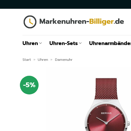
Zum
Inhalt
springen
Uhren
Uhren-Sets
Uhrenarmbände
Start
»
Uhren
»
Damenuhr
-5%