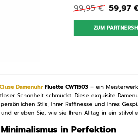
Ursprü
99,95
€
59,97
Preis
war:
ZUM PARTNERS
99,95 
Cluse
Damenuhr
Fluette CW11503
– ein Meisterwerk 
tloser Schönheit schmückt. Diese exquisite Damenuhr
persönlichen Stils, Ihrer Raffinesse und Ihres Gespü
und erleben Sie, wie sie Ihren Alltag in ein stilvol
 Minimalismus in Perfektion