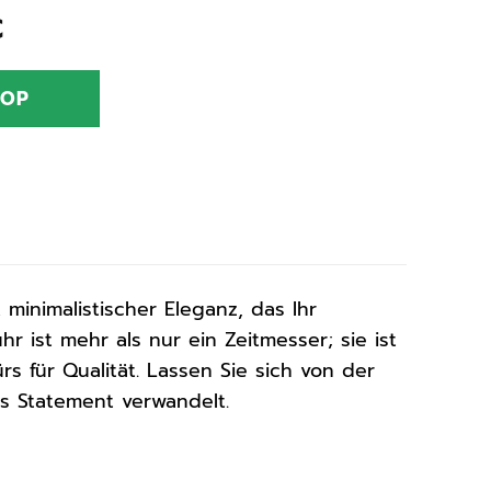
nglicher
Aktueller
€
Preis
ist:
HOP
€
59,97 €.
minimalistischer Eleganz, das Ihr
 ist mehr als nur ein Zeitmesser; sie ist
rs für Qualität. Lassen Sie sich von der
les Statement verwandelt.