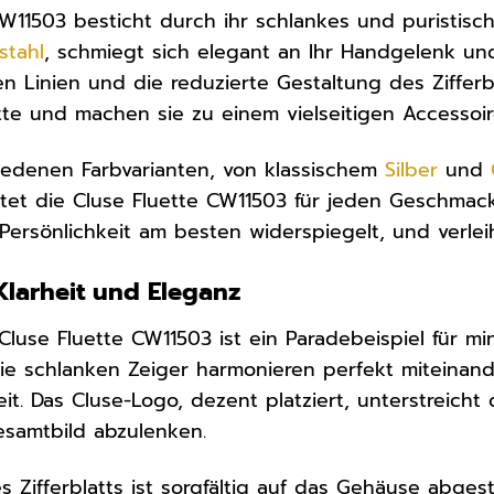
CW11503 besticht durch ihr schlankes und puristisc
stahl
, schmiegt sich elegant an Ihr Handgelenk un
ren Linien und die reduzierte Gestaltung des Ziffer
tte und machen sie zu einem vielseitigen Accessoir
chiedenen Farbvarianten, von klassischem
Silber
und
tet die Cluse Fluette CW11503 für jeden Geschmac
 Persönlichkeit am besten widerspiegelt, und verlei
 Klarheit und Eleganz
 Cluse Fluette CW11503 ist ein Paradebeispiel für mi
die schlanken Zeiger harmonieren perfekt miteinan
it. Das Cluse-Logo, dezent platziert, unterstreich
samtbild abzulenken.
 Zifferblatts ist sorgfältig auf das Gehäuse abges