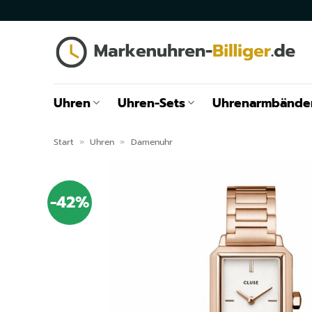
Zum
Inhalt
springen
Uhren
Uhren-Sets
Uhrenarmbände
Start
»
Uhren
»
Damenuhr
-42%