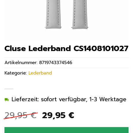
Cluse Lederband CS1408101027
Artikelnummer:
8719743374546
Kategorie:
Lederband
Lieferzeit: sofort verfügbar, 1-3 Werktage
Ursprünglicher
Aktueller
29,95
€
29,95
€
Preis
Preis
war:
ist: