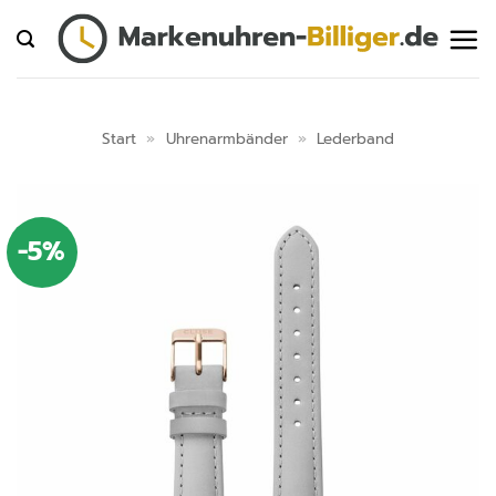
Zum
Inhalt
springen
Start
»
Uhrenarmbänder
»
Lederband
-5%