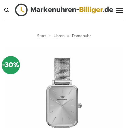
Zum
Inhalt
springen
Start
»
Uhren
»
Damenuhr
-30%