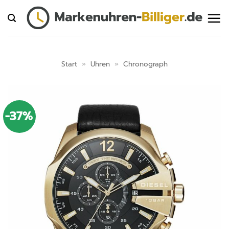
Zum
Inhalt
springen
Start
»
Uhren
»
Chronograph
-37%