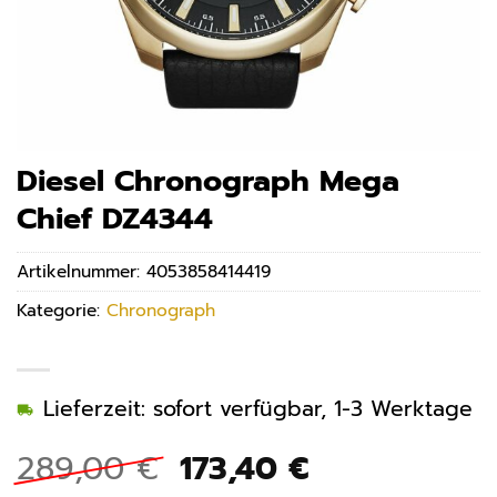
Diesel Chronograph Mega
Chief DZ4344
Artikelnummer:
4053858414419
Kategorie:
Chronograph
Lieferzeit: sofort verfügbar, 1-3 Werktage
Ursprünglicher
Aktueller
289,00
€
173,40
€