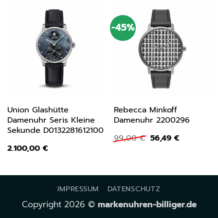
-45%
Union Glashütte
Rebecca Minkoff
Damenuhr Seris Kleine
Damenuhr 2200296
Sekunde D0132281612100
Ursprünglicher
Aktueller
99,00
€
56,49
€
Preis
Preis
2.100,00
€
war:
ist:
99,00 €
56,49 €.
IMPRESSUM
DATENSCHUTZ
Copyright 2026 ©
markenuhren-billiger.de