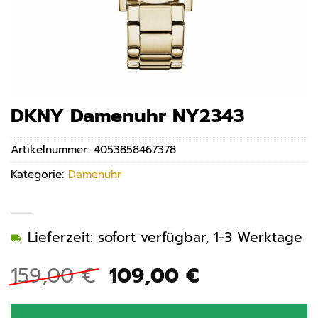
DKNY Damenuhr NY2343
Artikelnummer:
4053858467378
Kategorie:
Damenuhr
Lieferzeit: sofort verfügbar, 1-3 Werktage
Ursprünglicher
Aktueller
159,00
€
109,00
€
Preis
Preis
war:
ist: