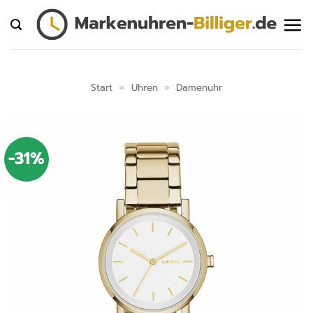
Zum
Inhalt
springen
Start
»
Uhren
»
Damenuhr
-31%