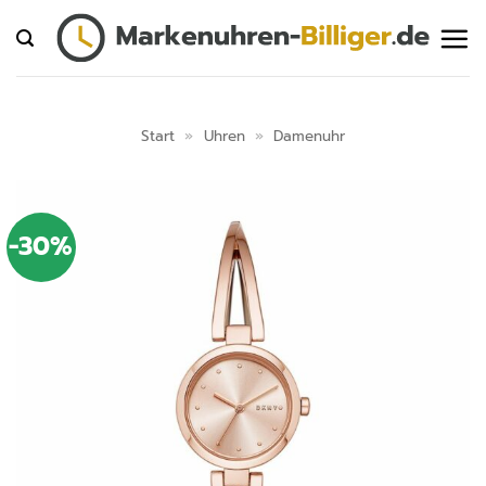
Zum
Inhalt
springen
Start
»
Uhren
»
Damenuhr
-30%