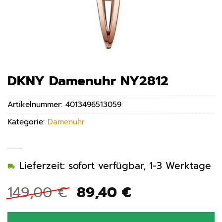
DKNY Damenuhr NY2812
Artikelnummer:
4013496513059
Kategorie:
Damenuhr
Lieferzeit: sofort verfügbar, 1-3 Werktage
Ursprünglicher
Aktueller
149,00
€
89,40
€
Preis
Preis
war:
ist: