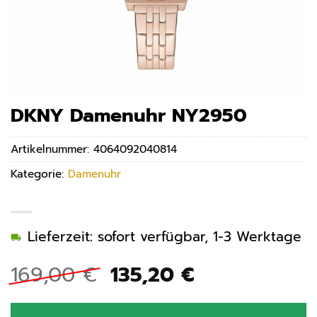
DKNY Damenuhr NY2950
Artikelnummer:
4064092040814
Kategorie:
Damenuhr
Lieferzeit: sofort verfügbar, 1-3 Werktage
Ursprünglicher
Aktueller
169,00
€
135,20
€
Preis
Preis
war:
ist: