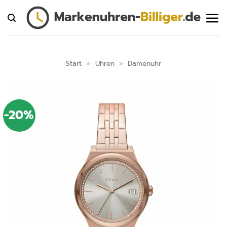
Zum
Inhalt
springen
Start
»
Uhren
»
Damenuhr
-20%