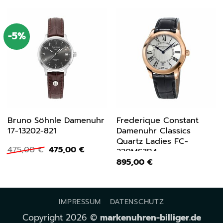
-5%
Bruno Söhnle Damenuhr
Frederique Constant
17-13202-821
Damenuhr Classics
Quartz Ladies FC-
Ursprünglicher
Aktueller
475,00
€
475,00
€
220MS3B4
Preis
Preis
895,00
€
war:
ist:
475,00 €
475,00 €.
IMPRESSUM
DATENSCHUTZ
Copyright 2026 ©
markenuhren-billiger.de