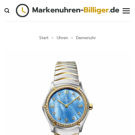
Zum
Inhalt
springen
Start
»
Uhren
»
Damenuhr