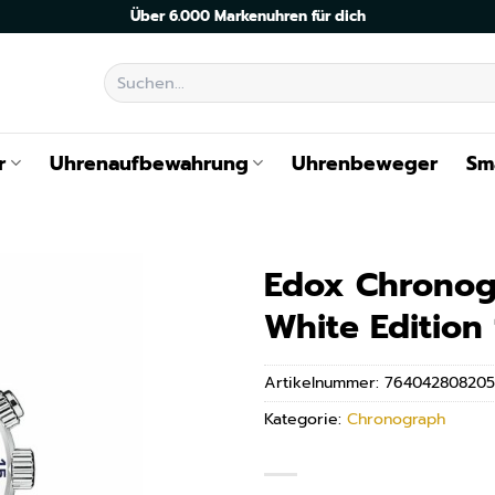
Über 6.000 Markenuhren für dich
Suchen
nach:
r
Uhrenaufbewahrung
Uhrenbeweger
Sm
Edox Chronog
White Edition
Artikelnummer:
764042808205
Kategorie:
Chronograph