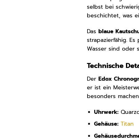
selbst bei schwier
beschichtet, was e
Das
blaue Kautsc
strapazierfähig. E
Wasser sind oder s
Technische Det
Der
Edox Chronogr
er ist ein Meister
besonders machen
Uhrwerk:
Quarzc
Gehäuse:
Titan
Gehäusedurchme