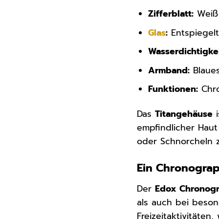
Zifferblatt:
Weiß 
Glas
:
Entspiegelt
Wasserdichtigkei
Armband:
Blaue
Funktionen:
Chro
Das
Titangehäuse
i
empfindlicher Haut
oder Schnorcheln 
Ein Chronograp
Der
Edox Chronogr
als auch bei beson
Freizeitaktivitäte