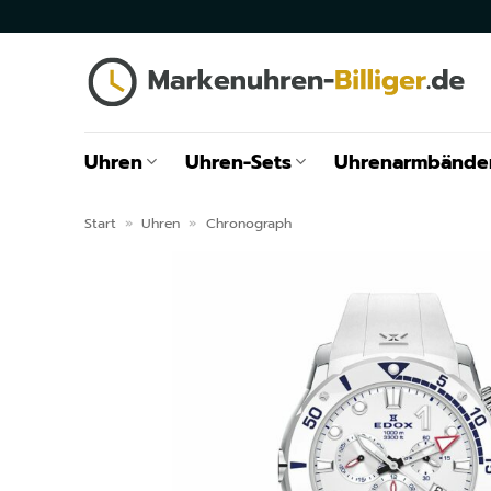
Zum
Inhalt
springen
Uhren
Uhren-Sets
Uhrenarmbände
Start
»
Uhren
»
Chronograph