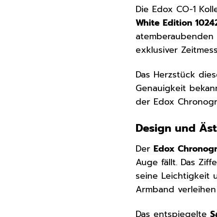
Die Edox CO-1 Koll
White Edition 102
atemberaubenden Er
exklusiver Zeitmes
Das Herzstück dies
Genauigkeit bekann
der Edox Chronogra
Design und Äst
Der
Edox Chronogr
Auge fällt. Das Zif
seine Leichtigkeit
Armband verleihen
Das entspiegelte
S