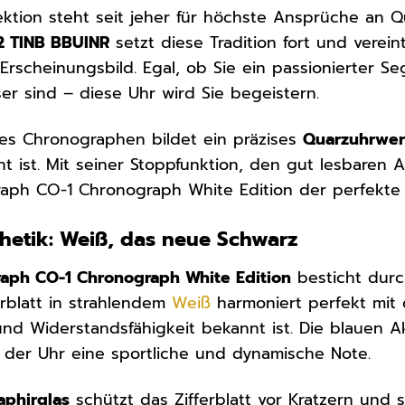
ektion steht seit jeher für höchste Ansprüche an Q
42 TINB BBUINR
setzt diese Tradition fort und verein
scheinungsbild. Egal, ob Sie ein passionierter Se
ser sind – diese Uhr wird Sie begeistern.
es Chronographen bildet ein präzises
Quarzuhrwe
t ist. Mit seiner Stoppfunktion, den gut lesbaren
ph CO-1 Chronograph White Edition der perfekte B
hetik: Weiß, das neue Schwarz
aph CO-1 Chronograph White Edition
besticht durc
ferblatt in strahlendem
Weiß
harmoniert perfekt mi
 und Widerstandsfähigkeit bekannt ist. Die blauen 
 der Uhr eine sportliche und dynamische Note.
aphirglas
schützt das Zifferblatt vor Kratzern und s