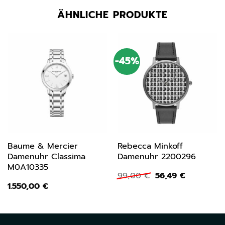
ÄHNLICHE PRODUKTE
-45%
Baume & Mercier
Rebecca Minkoff
Damenuhr Classima
Damenuhr 2200296
M0A10335
Ursprünglicher
Aktueller
99,00
€
56,49
€
Preis
Preis
1.550,00
€
war:
ist:
99,00 €
56,49 €.