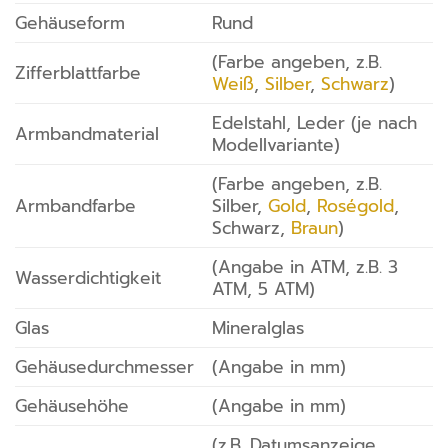
Gehäuseform
Rund
(Farbe angeben, z.B.
Zifferblattfarbe
Weiß
,
Silber
,
Schwarz
)
Edelstahl, Leder (je nach
Armbandmaterial
Modellvariante)
(Farbe angeben, z.B.
Armbandfarbe
Silber,
Gold
,
Roségold
,
Schwarz,
Braun
)
(Angabe in ATM, z.B. 3
Wasserdichtigkeit
ATM, 5 ATM)
Glas
Mineralglas
Gehäusedurchmesser
(Angabe in mm)
Gehäusehöhe
(Angabe in mm)
(z.B. Datumsanzeige,