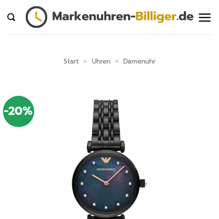
Zum
Inhalt
springen
Start
»
Uhren
»
Damenuhr
-20%