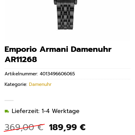
Emporio Armani Damenuhr
AR11268
Artikelnummer:
4013496606065
Kategorie:
Damenuhr
Lieferzeit: 1-4 Werktage
Ursprünglicher
Aktueller
369,00
€
189,99
€