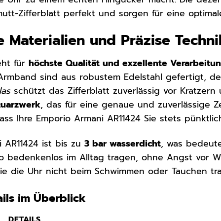
tt-Zifferblatt perfekt und sorgen für eine optimal
 Materialien und Präzise Techni
eht für
höchste Qualität und exzellente Verarbeitu
mband sind aus robustem Edelstahl gefertigt, der 
las
schützt das Zifferblatt zuverlässig vor Kratzer
uarzwerk
, das für eine genaue und zuverlässige Z
ass Ihre Emporio Armani AR11424 Sie stets pünktlich
 AR11424 ist bis zu
3 bar wasserdicht
, was bedeute
so bedenkenlos im Alltag tragen, ohne Angst vor
 Sie die Uhr nicht beim Schwimmen oder Tauchen tr
ils im Überblick
DETAILS