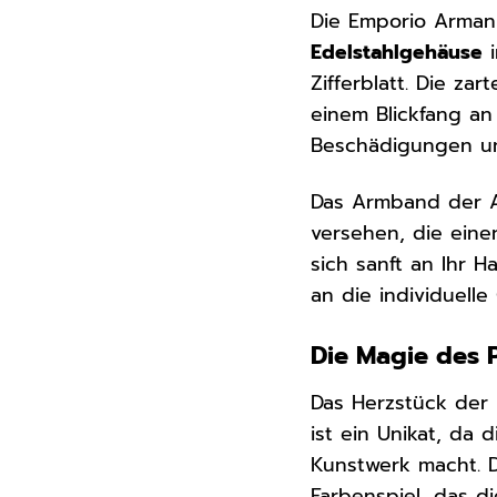
Die Emporio Armani
Edelstahlgehäuse
i
Zifferblatt. Die za
einem Blickfang a
Beschädigungen und 
Das Armband der A
versehen, die eine
sich sanft an Ihr 
an die individuell
Die Magie des P
Das Herzstück der 
ist ein Unikat, da 
Kunstwerk macht. D
Farbenspiel, das d