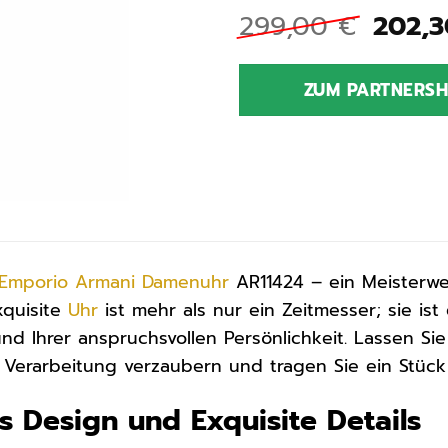
Urspr
299,00
€
202,
Preis
war:
ZUM PARTNERS
299,0
Emporio Armani
Damenuhr
AR11424 – ein Meisterwer
xquisite
Uhr
ist mehr als nur ein Zeitmesser; sie ist
und Ihrer anspruchsvollen Persönlichkeit. Lassen Si
 Verarbeitung verzaubern und tragen Sie ein Stüc
es Design und Exquisite Details