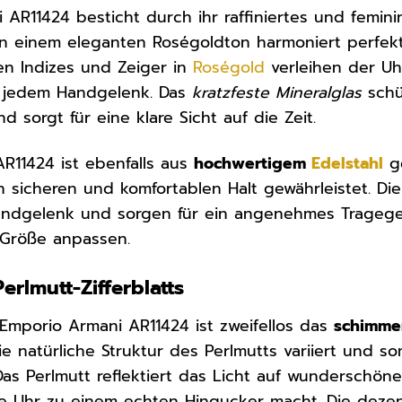
 AR11424 besticht durch ihr raffiniertes und femin
n einem eleganten Roségoldton harmoniert perfek
rten Indizes und Zeiger in
Roségold
verleihen der Uh
n jedem Handgelenk. Das
kratzfeste Mineralglas
schüt
sorgt für eine klare Sicht auf die Zeit.
R11424 ist ebenfalls aus
hochwertigem
Edelstahl
ge
n sicheren und komfortablen Halt gewährleistet. D
Handgelenk und sorgen für ein angenehmes Tragegef
e Größe anpassen.
erlmutt-Zifferblatts
Emporio Armani AR11424 ist zweifellos das
schimmer
die natürliche Struktur des Perlmutts variiert und s
as Perlmutt reflektiert das Licht auf wunderschön
ie Uhr zu einem echten Hingucker macht. Die dezen