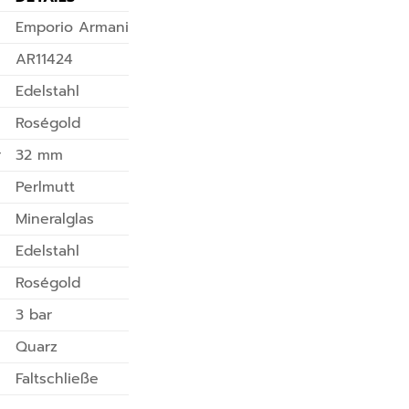
Emporio Armani
AR11424
Edelstahl
Roségold
r
32 mm
Perlmutt
Mineralglas
Edelstahl
Roségold
3 bar
Quarz
Faltschließe