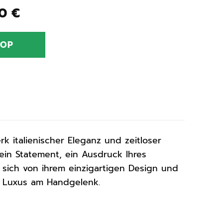
ünglicher
Aktueller
30
€
Preis
ist:
HOP
0 €
202,30 €.
k italienischer Eleganz und zeitloser
 ein Statement, ein Ausdruck Ihres
e sich von ihrem einzigartigen Design und
k Luxus am Handgelenk.