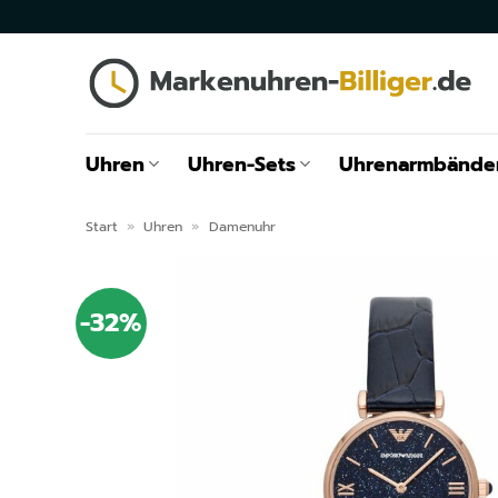
Zum
Inhalt
springen
Uhren
Uhren-Sets
Uhrenarmbände
Start
»
Uhren
»
Damenuhr
-32%