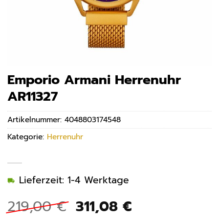
Emporio Armani Herrenuhr
AR11327
Artikelnummer:
4048803174548
Kategorie:
Herrenuhr
Lieferzeit: 1-4 Werktage
Ursprünglicher
Aktueller
219,00
€
311,08
€