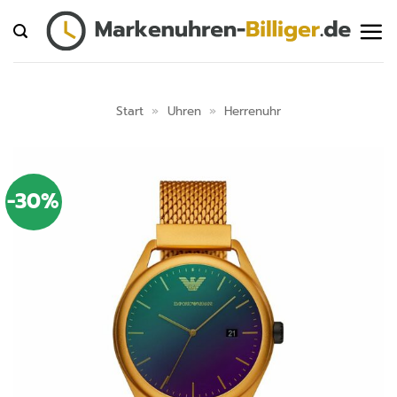
Zum
Inhalt
springen
Start
»
Uhren
»
Herrenuhr
-30%