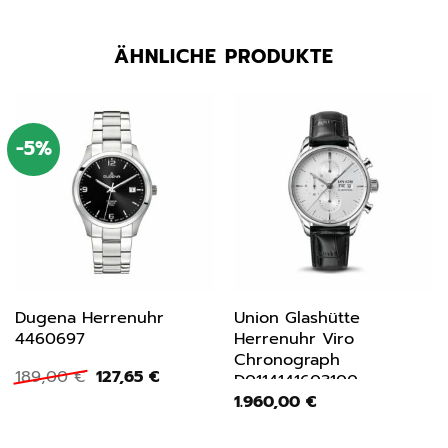
ÄHNLICHE PRODUKTE
-5%
Dugena Herrenuhr
Union Glashütte
4460697
Herrenuhr Viro
Chronograph
Ursprünglicher
Aktueller
189,00
€
127,65
€
D0114141603100
Preis
Preis
1.960,00
€
war:
ist:
189,00 €
127,65 €.