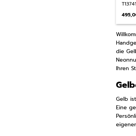
T1374
495,
Willkom
Handgel
die Gel
Neonnu
Ihren S
Gelb
Gelb is
Eine ge
Persönl
eigene