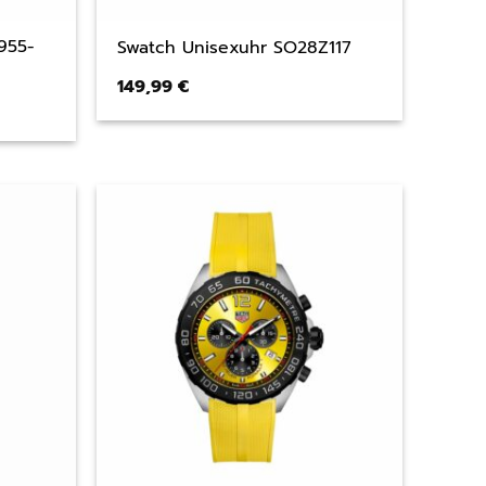
955-
Swatch Unisexuhr SO28Z117
149,99
€
ler
 €.