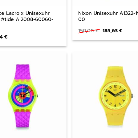
ce Lacroix Unisexuhr
Nixon Unisexuhr A1322-1
 #tide AI2008-60060-
00
0
Ursprünglicher
Aktuel
150,00
€
185,63
€
Preis
Preis
04
€
war:
ist:
150,00 €
185,63