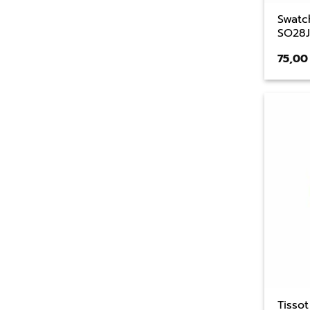
Swatc
SO28
75,0
Tisso