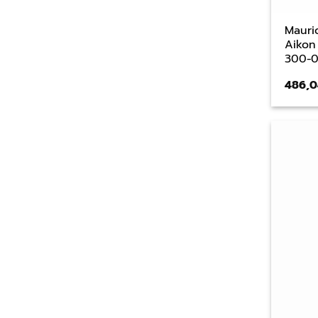
Mauri
Aikon
300-
486,