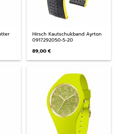
otter
Hirsch Kautschukband Ayrton
0917292050-5-20
ler
89,00
€
€.