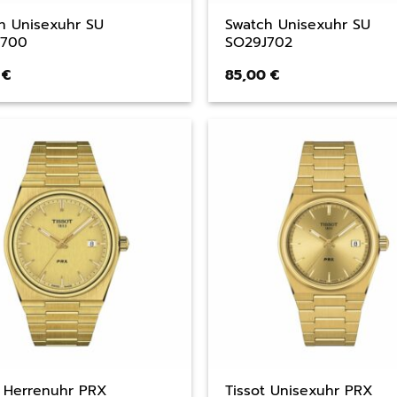
h Unisexuhr SU
Swatch Unisexuhr SU
J700
SO29J702
0
€
85,00
€
t Herrenuhr PRX
Tissot Unisexuhr PRX