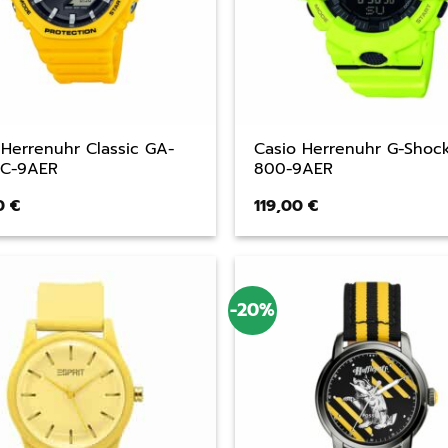
 Herrenuhr Classic GA-
Casio Herrenuhr G-Shoc
0C-9AER
800-9AER
00
€
119,00
€
-20%