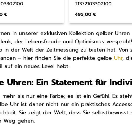
103302100
T1372103302100
00
€
495,00
€
men in unserer exklusiven Kollektion gelber Uhren –
enk, der Lebensfreude und Optimismus versprüht! E
b in der Welt der Zeitmessung zu bieten hat. Von 
ancen – hier finden Sie die perfekte gelbe
Uhr
, d
til auf ein neues Level hebt.
e Uhren: Ein Statement für Indivi
t mehr als nur eine Farbe; es ist ein Gefühl. Es ste
lbe Uhr ist daher nicht nur ein praktisches Access
ichkeit. Sie zeigt der Welt, dass Sie selbstbewuss
n Weg gehen.