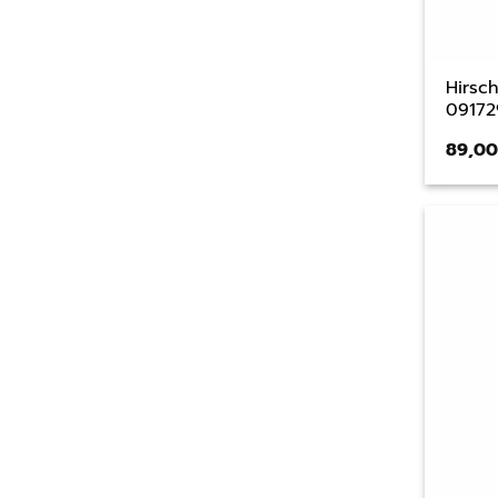
Hirsc
09172
89,0