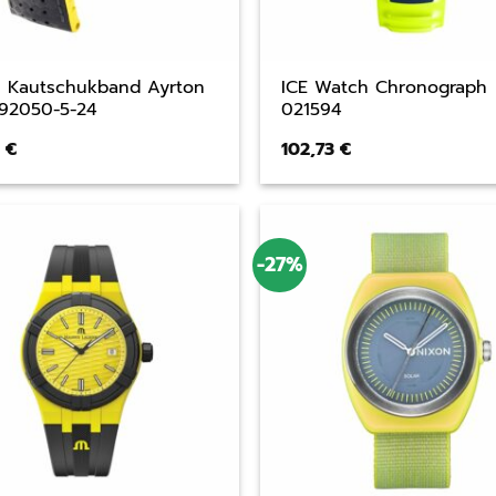
h Kautschukband Ayrton
ICE Watch Chronograph
92050-5-24
021594
0
€
102,73
€
-27%