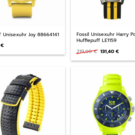
Fossil Unisexuhr Harry P
T Unisexuhr Joy 88664141
Hufflepuff LE1159
0
€
Ursprünglicher
Aktuel
219,00
€
131,40
€
Preis
Preis
war:
ist:
219,00 €
131,40 