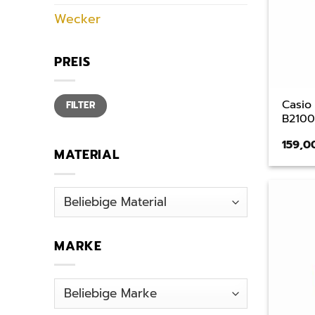
Wecker
PREIS
Min.
Max.
Casio
FILTER
Preis
Preis
B210
159,
MATERIAL
MARKE