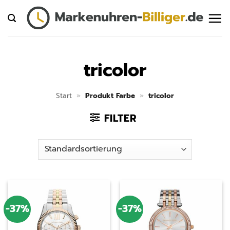
Zum
Inhalt
springen
tricolor
Start
»
Produkt Farbe
»
tricolor
FILTER
-37%
-37%