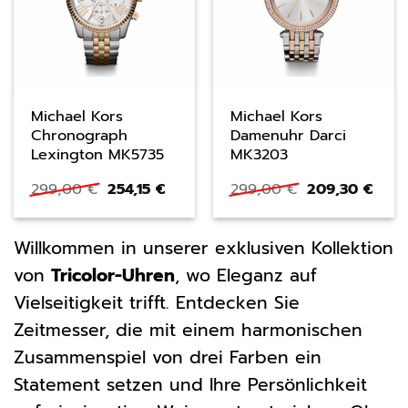
Michael Kors
Michael Kors
Chronograph
Damenuhr Darci
Lexington MK5735
MK3203
Ursprünglicher
Aktueller
Ursprüngliche
Aktu
299,00
€
254,15
€
299,00
€
209,30
€
Preis
Preis
Preis
Preis
war:
ist:
war:
ist:
299,00 €
254,15 €.
299,00 €
209,
Willkommen in unserer exklusiven Kollektion
von
Tricolor-Uhren
, wo Eleganz auf
Vielseitigkeit trifft. Entdecken Sie
Zeitmesser, die mit einem harmonischen
Zusammenspiel von drei Farben ein
Statement setzen und Ihre Persönlichkeit