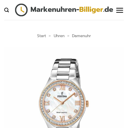
Zum
Inhalt
springen
Start
»
Uhren
»
Damenuhr