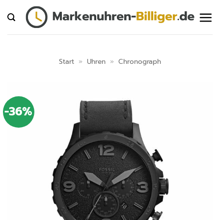
Zum
Inhalt
springen
Start
»
Uhren
»
Chronograph
-36%