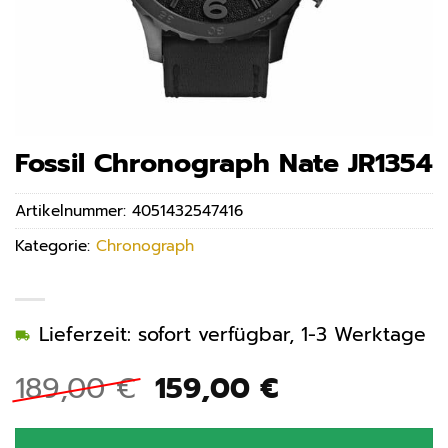
Fossil Chronograph Nate JR1354
Artikelnummer:
4051432547416
Kategorie:
Chronograph
Lieferzeit: sofort verfügbar, 1-3 Werktage
Ursprünglicher
Aktueller
189,00
€
159,00
€
Preis
Preis
war:
ist: