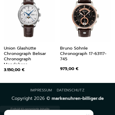
Union Glashütte
Bruno Söhnle
Chronograph Belisar
Chronograph 17-63117-
Chronograph
745
Mondphase
975,00
€
3.150,00
€
D0094251601700
IMPRESSUM
DATENSCHUTZ
Copyright 2026 ©
markenuhren-billiger.de