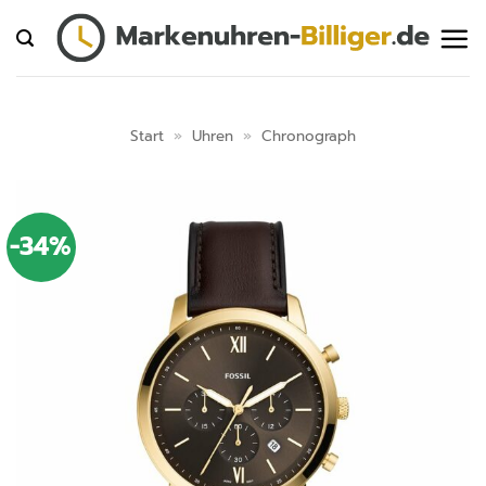
Zum
Inhalt
springen
Start
»
Uhren
»
Chronograph
-34%