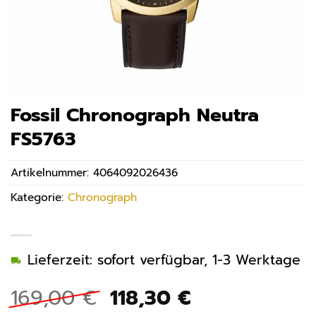
Fossil Chronograph Neutra
FS5763
Artikelnummer:
4064092026436
Kategorie:
Chronograph
Lieferzeit: sofort verfügbar, 1-3 Werktage
Ursprünglicher
Aktueller
169,00
€
118,30
€