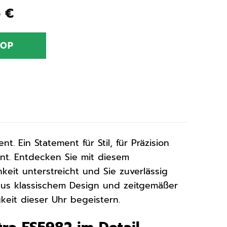
ünglicher
Aktueller
5
€
Preis
ist:
HOP
0 €
160,55 €.
nt. Ein Statement für Stil, für Präzision
int. Entdecken Sie mit diesem
eit unterstreicht und Sie zuverlässig
 aus klassischem Design und zeitgemäßer
keit dieser Uhr begeistern.