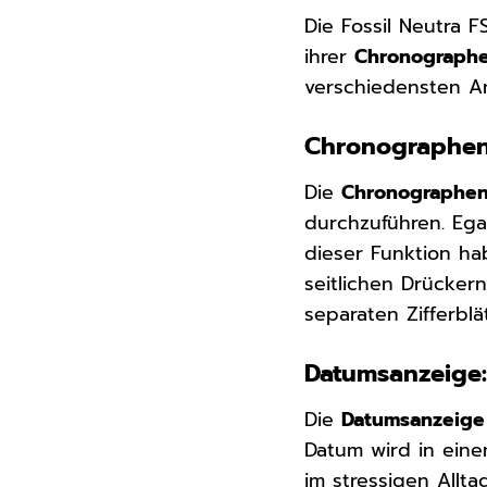
Die Fossil Neutra F
ihrer
Chronographe
verschiedensten A
Chronographen-
Die
Chronographen
durchzuführen. Ega
dieser Funktion ha
seitlichen Drücker
separaten Zifferblä
Datumsanzeige:
Die
Datumsanzeige
Datum wird in eine
im stressigen Allt