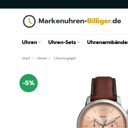
Zum
Inhalt
springen
Uhren
Uhren-Sets
Uhrenarmbände
Start
»
Uhren
»
Chronograph
-5%