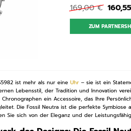
Urspr
169,00
€
160,5
Preis
war:
ZUM PARTNERS
169,0
5982 ist mehr als nur eine
Uhr
– sie ist ein Stateme
rnen Lebensstil, der Tradition und Innovation vere
Chronographen ein Accessoire, das Ihre Persönlichk
eitet. Die Fossil Neutra ist die perfekte Symbiose
sen Sie sich von der Eleganz und der Leistungsfähig