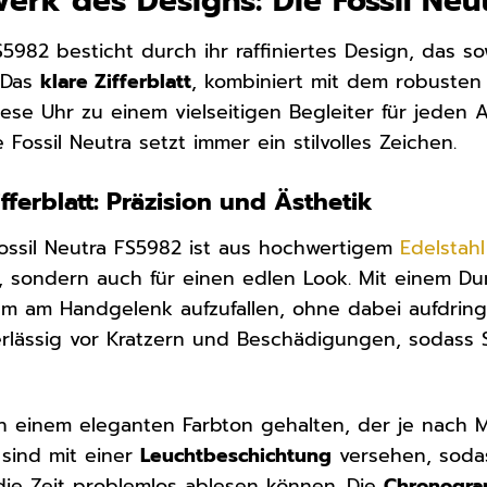
werk des Designs: Die Fossil Neu
S5982 besticht durch ihr raffiniertes Design, das so
. Das
klare Zifferblatt
, kombiniert mit dem robuste
se Uhr zu einem vielseitigen Begleiter für jeden A
e Fossil Neutra setzt immer ein stilvolles Zeichen.
ferblatt: Präzision und Ästhetik
ossil Neutra FS5982 ist aus hochwertigem
Edelstahl
, sondern auch für einen edlen Look. Mit einem 
um am Handgelenk aufzufallen, ohne dabei aufdring
verlässig vor Kratzern und Beschädigungen, sodass 
in einem eleganten Farbton gehalten, der je nach Mo
 sind mit einer
Leuchtbeschichtung
versehen, sodas
 die Zeit problemlos ablesen können. Die
Chronogra