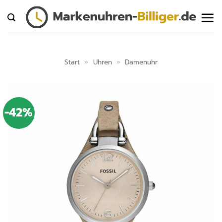
Zum
Inhalt
springen
Start
»
Uhren
»
Damenuhr
-42%