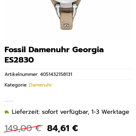
Fossil Damenuhr Georgia
ES2830
Artikelnummer:
4051432158131
Kategorie:
Damenuhr
Lieferzeit: sofort verfügbar, 1-3 Werktage
Ursprünglicher
Aktueller
149,00
€
84,61
€