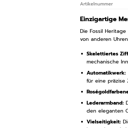
Artikelnummer
Einzigartige Me
Die Fossil Heritag
von anderen Uhre
Skelettiertes Zif
mechanische Inne
Automatikwerk:
für eine präzise
Roségoldfarben
Lederarmband:
D
den eleganten C
Vielseitigkeit:
Di