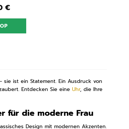
ünglicher
Aktueller
50
€
Preis
ist:
HOP
0 €
169,50 €.
 sie ist ein Statement. Ein Ausdruck von
rzaubert. Entdecken Sie eine
Uhr
, die Ihre
ker für die moderne Frau
klassisches Design mit modernen Akzenten.