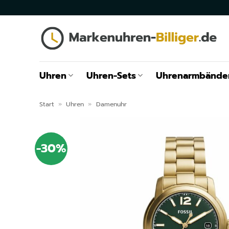
Zum
Inhalt
springen
Uhren
Uhren-Sets
Uhrenarmbände
Start
»
Uhren
»
Damenuhr
-30%