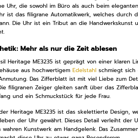
ine Uhr, die sowohl im Büro als auch beim elegant
hr ist das filigrane Automatikwerk, welches durch d
nn. Die Uhr ist ein Tribut an die Handwerkskunst u
t.
etik: Mehr als nur die Zeit ablesen
sil Heritage ME3235 ist geprägt von einer klaren 
Gehäuse aus hochwertigem
Edelstahl
schmiegt sich 
nmutung. Das Zifferblatt ist mit viel Liebe zum Det
Die filigranen Zeiger gleiten sanft über das Zifferbl
kfang und ein Schmuckstück für jede Frau.
er Heritage ME3235 ist das skelettierte Design, we
eben der Uhr gewährt. Dieses Detail verleiht der U
m wahren Kunstwerk am Handgelenk. Das Zusammens
macht diese Uhr zu etwas ganz Besonderem.