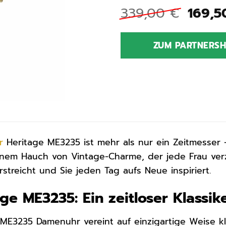
Urspr
339,00
€
169,
Preis
war:
ZUM PARTNERS
339,0
r
Heritage ME3235 ist mehr als nur ein Zeitmesser –
einem Hauch von Vintage-Charme, der jede Frau ve
rstreicht und Sie jeden Tag aufs Neue inspiriert.
age ME3235: Ein zeitloser Klassi
e ME3235 Damenuhr vereint auf einzigartige Weise 