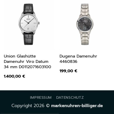
Union Glashütte
Dugena Damenuhr
Damenuhr Viro Datum
4460836
34 mm D0112071603100
199,00
€
1.400,00
€
IMPRESSUM
DATENSCHUTZ
Copyright 2026 ©
markenuhren-billiger.de