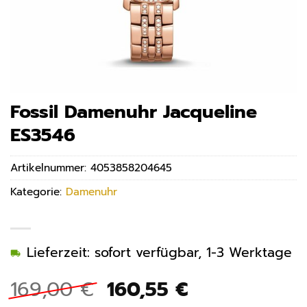
Fossil Damenuhr Jacqueline
ES3546
Artikelnummer:
4053858204645
Kategorie:
Damenuhr
Lieferzeit: sofort verfügbar, 1-3 Werktage
Ursprünglicher
Aktueller
169,00
€
160,55
€