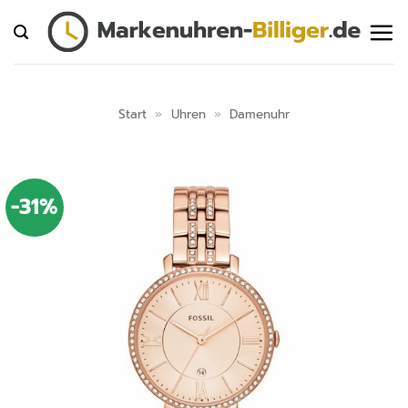
Zum
Inhalt
springen
Start
»
Uhren
»
Damenuhr
-31%