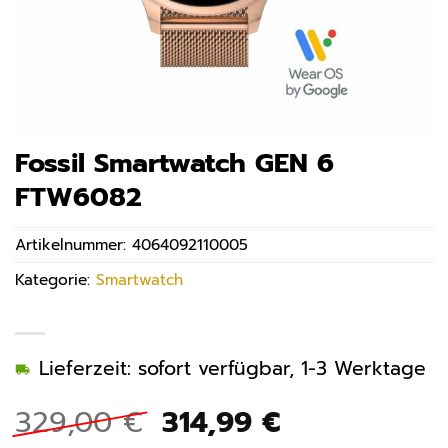
Fossil Smartwatch GEN 6
FTW6082
Artikelnummer:
4064092110005
Kategorie:
Smartwatch
Lieferzeit: sofort verfügbar, 1-3 Werktage
Ursprünglicher
Aktueller
329,00
€
314,99
€