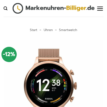
Zum
Inhalt
springen
Start
»
Uhren
»
Smartwatch
-12%