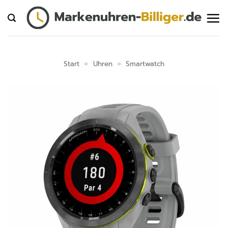
Zum
Inhalt
springen
Start
»
Uhren
»
Smartwatch