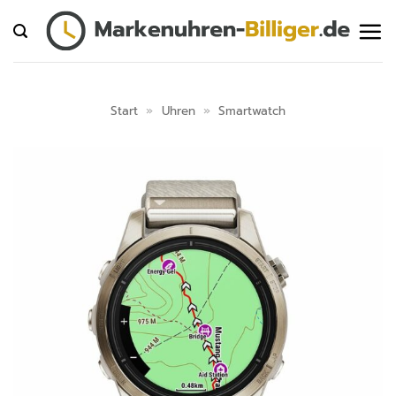
Zum
Inhalt
springen
Start
»
Uhren
»
Smartwatch