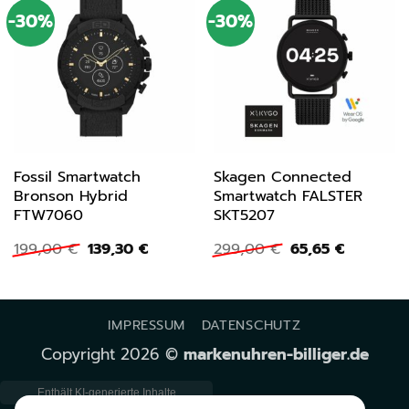
-30%
-30%
Fossil Smartwatch
Skagen Connected
Bronson Hybrid
Smartwatch FALSTER
FTW7060
SKT5207
Ursprünglicher
Aktueller
Ursprünglicher
Aktueller
199,00
€
139,30
€
299,00
€
65,65
€
Preis
Preis
Preis
Preis
war:
ist:
war:
ist:
199,00 €
139,30 €.
299,00 €
65,65 €.
IMPRESSUM
DATENSCHUTZ
Copyright 2026 ©
markenuhren-billiger.de