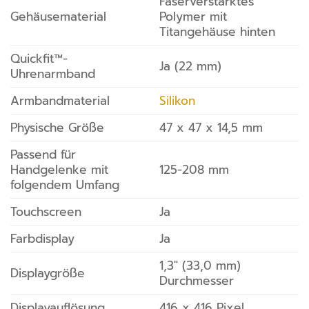
Faserverstärktes
Gehäusematerial
Polymer mit
Titangehäuse hinten
Quickfit™-
Ja (22 mm)
Uhrenarmband
Armbandmaterial
Silikon
Physische Größe
47 x 47 x 14,5 mm
Passend für
Handgelenke mit
125-208 mm
folgendem Umfang
Touchscreen
Ja
Farbdisplay
Ja
1,3″ (33,0 mm)
Displaygröße
Durchmesser
Displayauflösung
416 x 416 Pixel