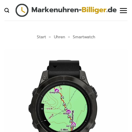
Zum
Inhalt
springen
Start
»
Uhren
»
Smartwatch