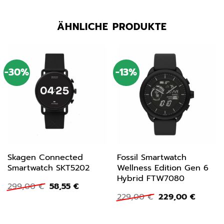
ÄHNLICHE PRODUKTE
-30%
-13%
Skagen Connected
Fossil Smartwatch
Smartwatch SKT5202
Wellness Edition Gen 6
Hybrid FTW7080
Ursprünglicher
Aktueller
299,00
€
58,55
€
Preis
Preis
Ursprünglicher
Aktuell
229,00
€
229,00
€
war:
ist:
Preis
Preis
299,00 €
58,55 €.
war:
ist:
229,00 €
229,00 