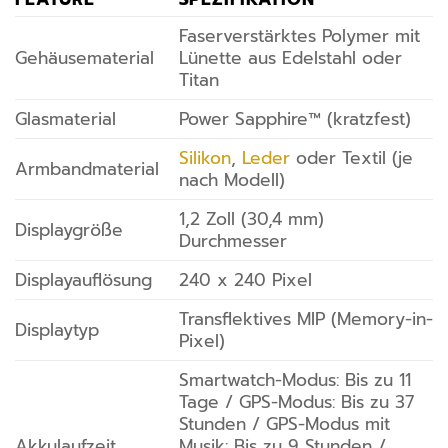
Faserverstärktes Polymer mit
Gehäusematerial
Lünette aus Edelstahl oder
Titan
Glasmaterial
Power Sapphire™ (kratzfest)
Silikon
,
Leder
oder Textil (je
Armbandmaterial
nach Modell)
1,2 Zoll (30,4 mm)
Displaygröße
Durchmesser
Displayauflösung
240 x 240 Pixel
Transflektives MIP (Memory-in-
Displaytyp
Pixel)
Smartwatch-Modus: Bis zu 11
Tage / GPS-Modus: Bis zu 37
Stunden / GPS-Modus mit
Akkulaufzeit
Musik: Bis zu 9 Stunden /