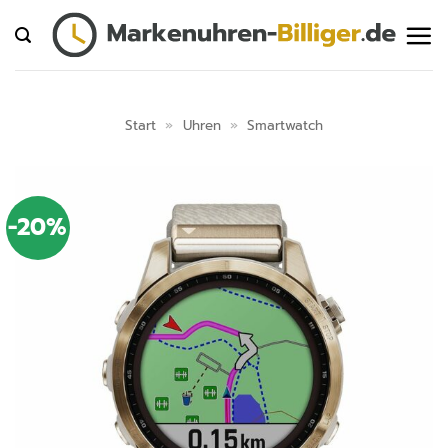
Zum
Inhalt
springen
Start
»
Uhren
»
Smartwatch
-20%