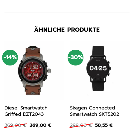
ÄHNLICHE PRODUKTE
-14%
-30%
Diesel Smartwatch
Skagen Connected
Griffed DZT2043
Smartwatch SKT5202
Ursprünglicher
Aktueller
Ursprünglicher
Aktueller
369,00
€
369,00
€
299,00
€
58,55
€
Preis
Preis
Preis
Preis