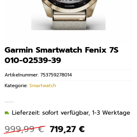
Garmin Smartwatch Fenix 7S
010-02539-39
Artikelnummer:
753759278014
Kategorie:
Smartwatch
Lieferzeit: sofort verfügbar, 1-3 Werktage
Ursprünglicher
Aktueller
999,99
€
719,27
€