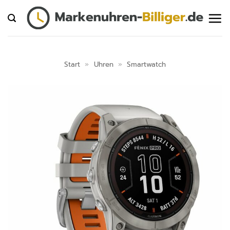
Zum
Inhalt
springen
Start
»
Uhren
»
Smartwatch