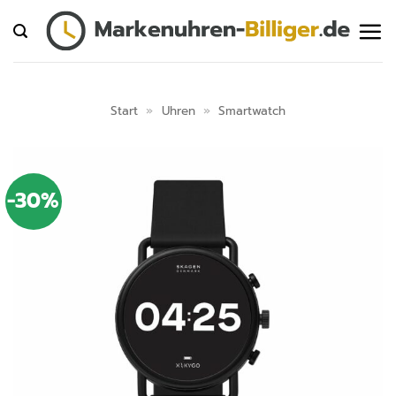
Zum
Inhalt
springen
Start
»
Uhren
»
Smartwatch
-30%