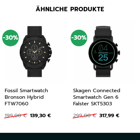
ÄHNLICHE PRODUKTE
-30%
-30%
Fossil Smartwatch
Skagen Connected
Bronson Hybrid
Smartwatch Gen 6
FTW7060
Falster SKT5303
Ursprünglicher
Aktueller
Ursprünglicher
Aktuelle
199,00
€
139,30
€
299,00
€
317,99
€
Preis
Preis
Preis
Preis
war:
ist:
war:
ist:
199,00 €
139,30 €.
299,00 €
317,99 €.