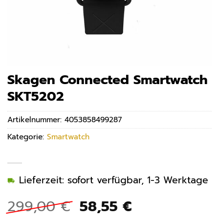
Skagen Connected Smartwatch
SKT5202
Artikelnummer:
4053858499287
Kategorie:
Smartwatch
Lieferzeit: sofort verfügbar, 1-3 Werktage
Ursprünglicher
Aktueller
299,00
€
58,55
€