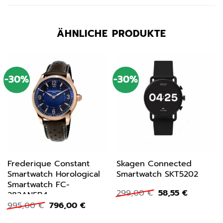
ÄHNLICHE PRODUKTE
-30%
-30%
Frederique Constant
Skagen Connected
Smartwatch Horological
Smartwatch SKT5202
Smartwatch FC-
Ursprünglicher
Aktueller
299,00
€
58,55
€
282AN5B4
Preis
Preis
Ursprünglicher
Aktueller
995,00
€
796,00
€
war:
ist:
Preis
Preis
299,00 €
58,55 €.
war:
ist: