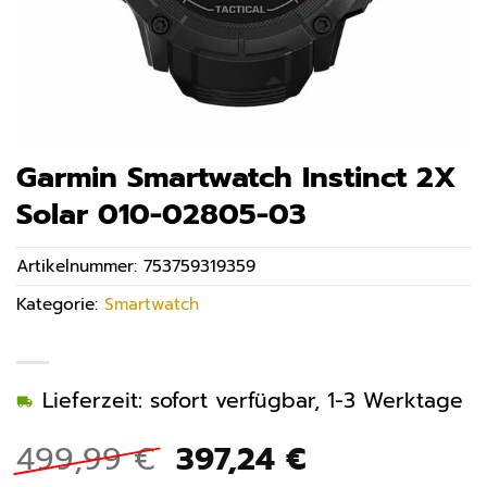
Garmin Smartwatch Instinct 2X
Solar 010-02805-03
Artikelnummer:
753759319359
Kategorie:
Smartwatch
Lieferzeit: sofort verfügbar, 1-3 Werktage
Ursprünglicher
Aktueller
499,99
€
397,24
€