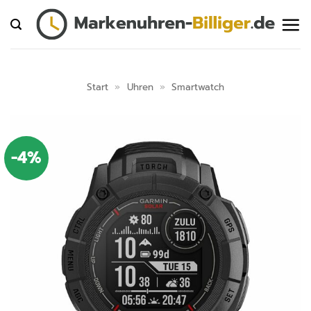
Zum
Inhalt
springen
Start
»
Uhren
»
Smartwatch
-4%