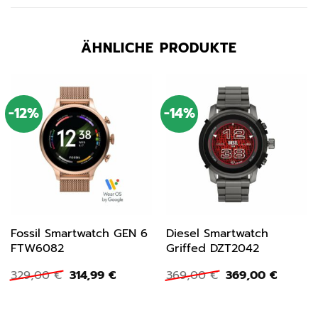
ÄHNLICHE PRODUKTE
-12%
-14%
Fossil Smartwatch GEN 6
Diesel Smartwatch
FTW6082
Griffed DZT2042
Ursprünglicher
Aktueller
Ursprünglicher
Aktuell
329,00
€
314,99
€
369,00
€
369,00
€
Preis
Preis
Preis
Preis
war:
ist:
war:
ist:
329,00 €
314,99 €.
369,00 €
369,00 