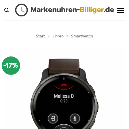
Zum
Inhalt
springen
Start
»
Uhren
»
Smartwatch
-17%