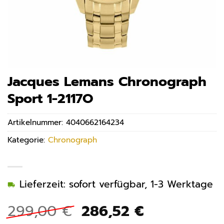
Jacques Lemans Chronograph
Sport 1-2117O
Artikelnummer:
4040662164234
Kategorie:
Chronograph
Lieferzeit: sofort verfügbar, 1-3 Werktage
Ursprünglicher
Aktueller
299,00
€
286,52
€