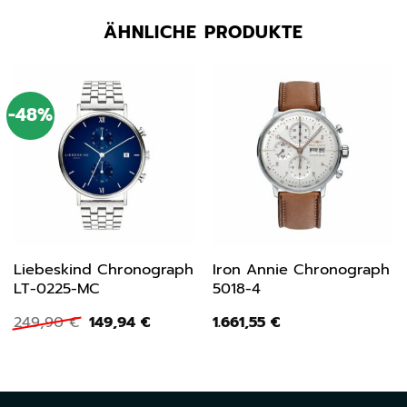
ÄHNLICHE PRODUKTE
-48%
Liebeskind Chronograph
Iron Annie Chronograph
LT-0225-MC
5018-4
Ursprünglicher
Aktueller
249,90
€
149,94
€
1.661,55
€
Preis
Preis
war:
ist:
249,90 €
149,94 €.