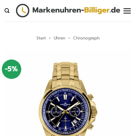
Zum
Inhalt
springen
Start
»
Uhren
»
Chronograph
-5%