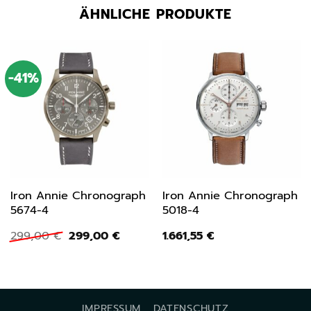
ÄHNLICHE PRODUKTE
-41%
Iron Annie Chronograph
Iron Annie Chronograph
5674-4
5018-4
Ursprünglicher
Aktueller
299,00
€
299,00
€
1.661,55
€
Preis
Preis
war:
ist:
299,00 €
299,00 €.
IMPRESSUM
DATENSCHUTZ