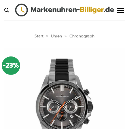
Zum
Inhalt
springen
Start
»
Uhren
»
Chronograph
-23%