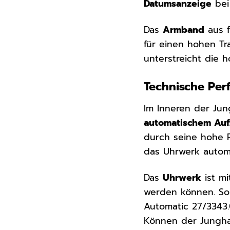
Datumsanzeige
bei
Das
Armband
aus f
für einen hohen Tr
unterstreicht die 
Technische Per
Im Inneren der Ju
automatischem Au
durch seine hohe P
das Uhrwerk automa
Das
Uhrwerk
ist mi
werden können. So 
Automatic 27/3343.
Können der Jungha