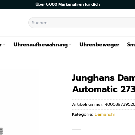
Über 6.000 Markenuhren für dich
Suchen
nach:
r
Uhrenaufbewahrung
Uhrenbeweger
Sm
Junghans Dam
Automatic 27
Artikelnummer:
400089739526
Kategorie:
Damenuhr