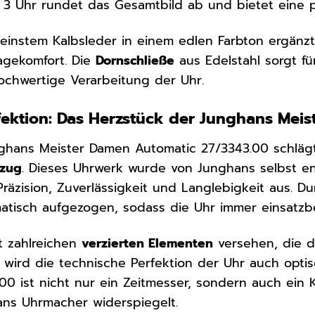
 3 Uhr rundet das Gesamtbild ab und bietet eine p
einstem Kalbsleder in einem edlen Farbton ergänz
agekomfort. Die
Dornschließe
aus Edelstahl sorgt f
hochwertige Verarbeitung der Uhr.
fektion: Das Herzstück der Junghans Mei
nghans Meister Damen Automatic 27/3343.00 schläg
fzug
. Dieses Uhrwerk wurde von Junghans selbst en
räzision, Zuverlässigkeit und Langlebigkeit aus.
tisch aufgezogen, sodass die Uhr immer einsatzber
t zahlreichen
verzierten Elementen
versehen, die 
wird die technische Perfektion der Uhr auch opti
00 ist nicht nur ein Zeitmesser, sondern auch ein
ns Uhrmacher widerspiegelt.