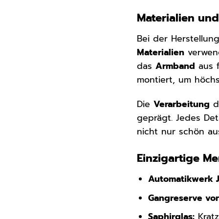
Materialien und
Bei der Herstellu
Materialien
verwen
das
Armband
aus f
montiert, um höchs
Die
Verarbeitung
de
geprägt. Jedes Deta
nicht nur schön au
Einzigartige M
Automatikwerk J
Gangreserve von
Saphirglas:
Kratz