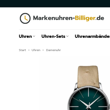
Zum
Inhalt
springen
Uhren
Uhren-Sets
Uhrenarmbände
Start
»
Uhren
»
Damenuhr