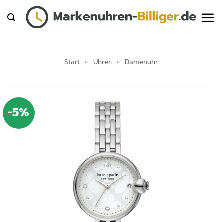
Zum
Inhalt
springen
Start
»
Uhren
»
Damenuhr
-5%