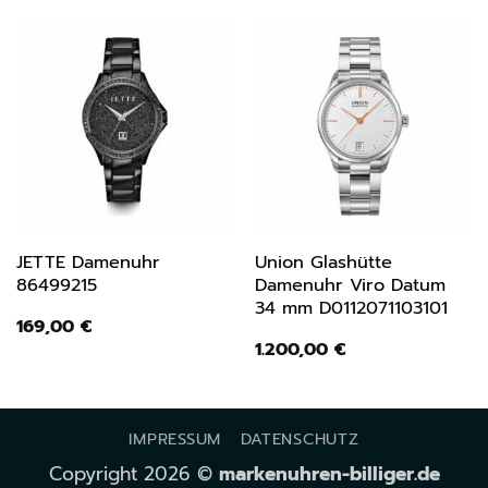
JETTE Damenuhr
Union Glashütte
86499215
Damenuhr Viro Datum
34 mm D0112071103101
169,00
€
1.200,00
€
IMPRESSUM
DATENSCHUTZ
Copyright 2026 ©
markenuhren-billiger.de