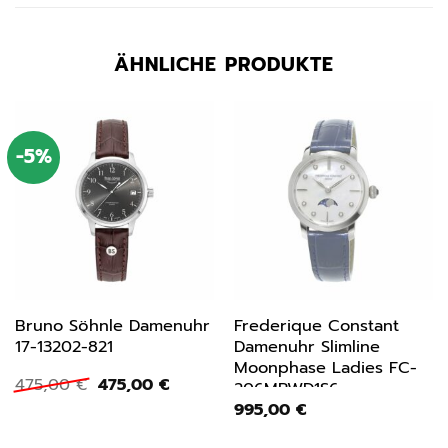
ÄHNLICHE PRODUKTE
-5%
Bruno Söhnle Damenuhr
Frederique Constant
17-13202-821
Damenuhr Slimline
Moonphase Ladies FC-
Ursprünglicher
Aktueller
475,00
€
475,00
€
206MPWD1S6
Preis
Preis
995,00
€
war:
ist:
475,00 €
475,00 €.