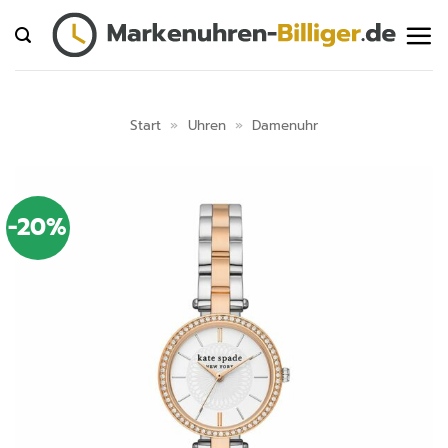
Zum
Inhalt
springen
Start
»
Uhren
»
Damenuhr
-20%