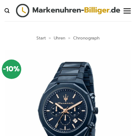
Zum
Inhalt
springen
Start
»
Uhren
»
Chronograph
-10%