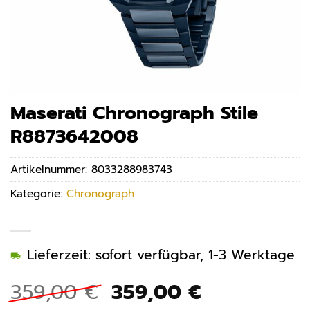
Maserati Chronograph Stile
R8873642008
Artikelnummer:
8033288983743
Kategorie:
Chronograph
Lieferzeit: sofort verfügbar, 1-3 Werktage
Ursprünglicher
Aktueller
359,00
€
359,00
€