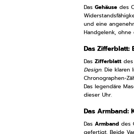
Das
Gehäuse
des C
Widerstandsfähigke
und eine angenehm
Handgelenk, ohne d
Das Zifferblatt:
Das
Zifferblatt
des 
Design
. Die klaren
Chronographen-Zähl
Das legendäre Maser
dieser Uhr.
Das Armband: K
Das
Armband
des 
gefertigt. Beide V