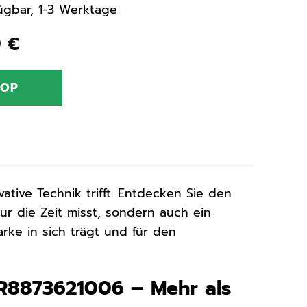
rfügbar, 1-3 Werktage
ünglicher
Aktueller
9
€
Preis
ist:
HOP
0 €
134,99 €.
vative Technik trifft. Entdecken Sie den
nur die Zeit misst, sondern auch ein
rke in sich trägt und für den
 R8873621006 – Mehr als