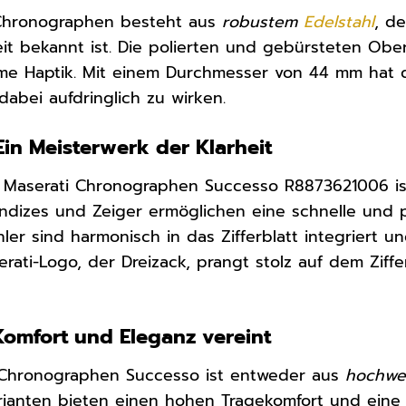
hronographen besteht aus
robustem
Edelstahl
, d
it bekannt ist. Die polierten und gebürsteten Ober
e Haptik. Mit einem Durchmesser von 44 mm hat 
abei aufdringlich zu wirken.
 Ein Meisterwerk der Klarheit
Maserati Chronographen Successo R8873621006 ist
 Indizes und Zeiger ermöglichen eine schnelle und 
er sind harmonisch in das Zifferblatt integriert un
ati-Logo, der Dreizack, prangt stolz auf dem Ziffer
omfort und Eleganz vereint
Chronographen Successo ist entweder aus
hochwe
arianten bieten einen hohen Tragekomfort und ein