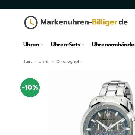
Zum
Inhalt
springen
Uhren
Uhren-Sets
Uhrenarmbände
Start
»
Uhren
»
Chronograph
-10%