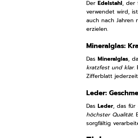
Der
Edelstahl
, der
verwendet wird, i
auch nach Jahren n
erzielen.
Mineralglas: Kr
Das
Mineralglas
, d
kratzfest und klar
.
Zifferblatt jederze
Leder: Geschme
Das
Leder
, das fü
höchster Qualität
.
sorgfältig verarbe