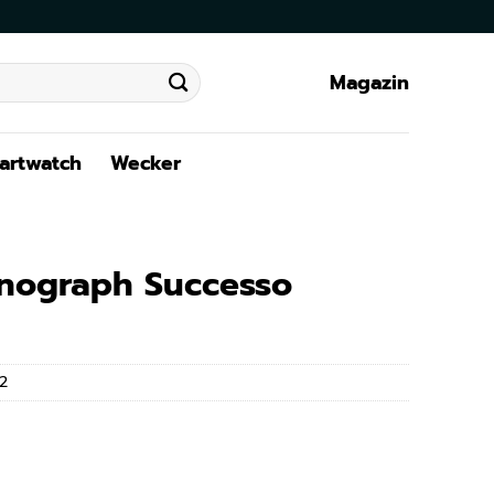
Magazin
artwatch
Wecker
onograph Successo
2