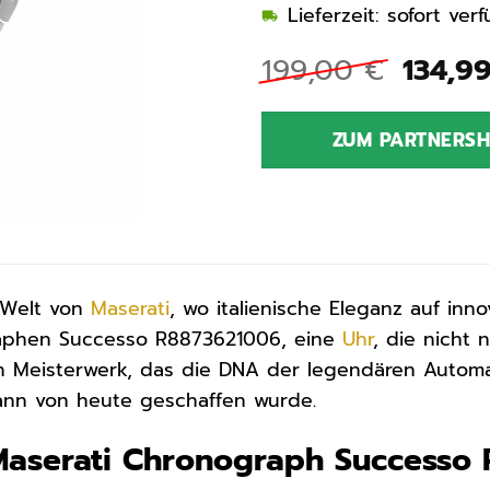
Lieferzeit: sofort ve
Urspr
199,00
€
134,9
Preis
war:
ZUM PARTNERS
199,0
 Welt von
Maserati
, wo italienische Eleganz auf inno
aphen Successo R8873621006, eine
Uhr
, die nicht 
in Meisterwerk, das die DNA der legendären Automa
ann von heute geschaffen wurde.
 Maserati Chronograph Successo