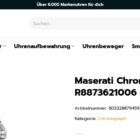
Über 6.000 Markenuhren für dich
Suchen
nach:
r
Uhrenaufbewahrung
Uhrenbeweger
Sm
Maserati Chr
R8873621006
Artikelnummer:
803328879459
Kategorie:
Chronograph