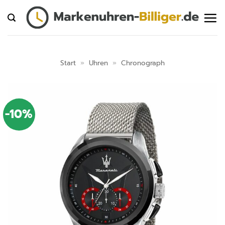
Zum
Inhalt
springen
Start
»
Uhren
»
Chronograph
-10%