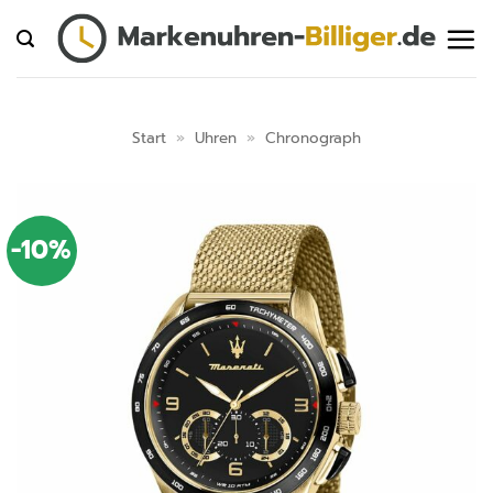
Zum
Inhalt
springen
Start
»
Uhren
»
Chronograph
-10%