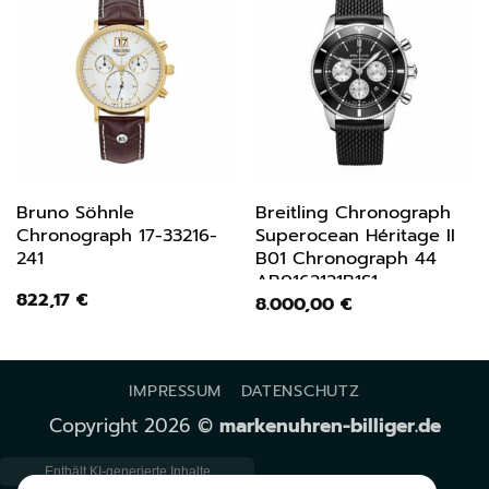
Bruno Söhnle
Breitling Chronograph
Chronograph 17-33216-
Superocean Héritage II
241
B01 Chronograph 44
AB0162121B1S1
822,17
€
8.000,00
€
IMPRESSUM
DATENSCHUTZ
Copyright 2026 ©
markenuhren-billiger.de