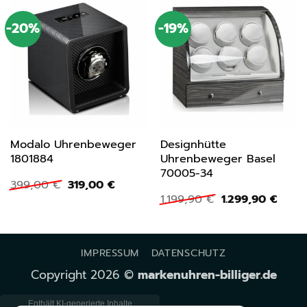
-20%
-19%
Modalo Uhrenbeweger
Designhütte
1801884
Uhrenbeweger Basel
70005-34
Ursprünglicher
Aktueller
399,00
€
319,00
€
Preis
Preis
Ursprünglicher
Aktue
1.199,90
€
1.299,90
€
war:
ist:
Preis
Preis
399,00 €
319,00 €.
war:
ist:
1.199,90 €
1.299
IMPRESSUM
DATENSCHUTZ
Copyright 2026 ©
markenuhren-billiger.de