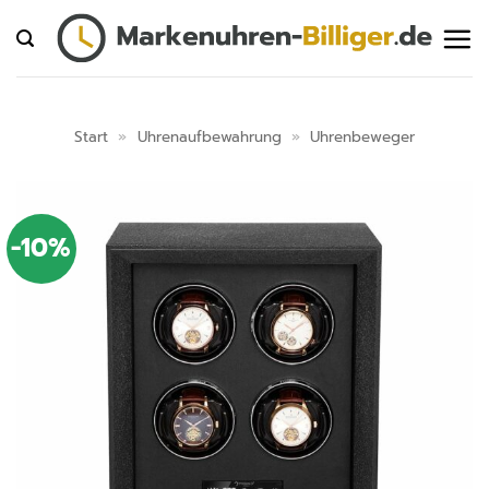
Zum
Inhalt
springen
Start
»
Uhrenaufbewahrung
»
Uhrenbeweger
-10%