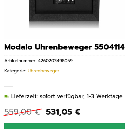
Modalo Uhrenbeweger 5504114
Artikelnummer:
4260203498059
Kategorie:
Uhrenbeweger
Lieferzeit: sofort verfügbar, 1-3 Werktage
Ursprünglicher
Aktueller
559,00
€
531,05
€
Preis
Preis
war:
ist: